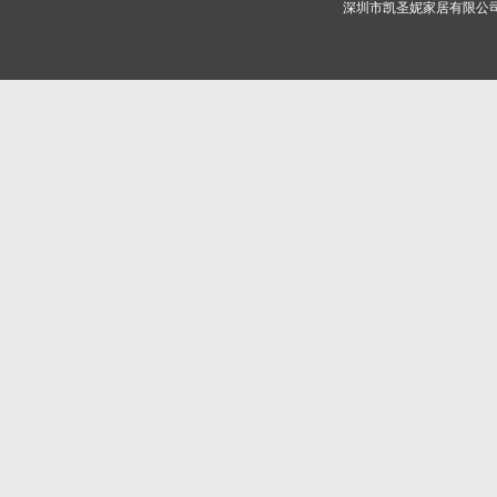
深圳市凯圣妮家居有限公司